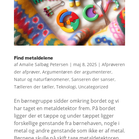
Find metaldelene
af
Amalie Salbøg Petersen
|
maj 8, 2025
|
Afprøveren
der afprøver
,
Argumentøren der argumenterer
,
Natur og naturfænomener
,
Sanseren der sanser
,
Tælleren der tæller
,
Teknologi
,
Uncategorized
En børnegruppe sidder omkring bordet og vi
har taget en metaldetektor frem. På bordet
ligger der et tæppe og under tæppet ligger
forskellige genstande fra børnehaven, nogle i
metal og andre genstande som ikke er af metal.
Børnene skulle på skift tage metaldetektoren...