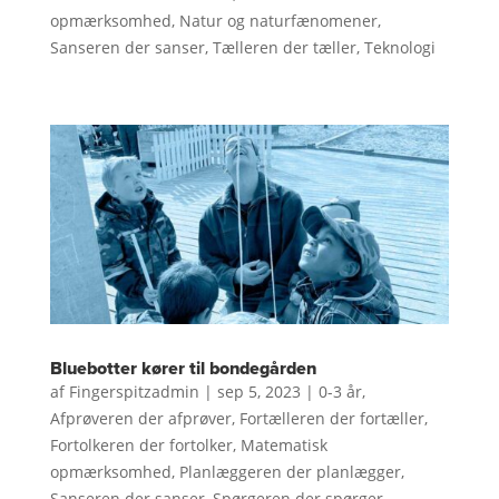
opmærksomhed
,
Natur og naturfænomener
,
Sanseren der sanser
,
Tælleren der tæller
,
Teknologi
Bluebotter kører til bondegården
af
Fingerspitzadmin
|
sep 5, 2023
|
0-3 år
,
Afprøveren der afprøver
,
Fortælleren der fortæller
,
Fortolkeren der fortolker
,
Matematisk
opmærksomhed
,
Planlæggeren der planlægger
,
Sanseren der sanser
,
Spørgeren der spørger
,