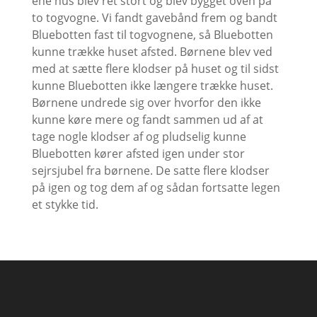
ene hus blev ret stort og blev bygget oven på
to togvogne. Vi fandt gavebånd frem og bandt
Bluebotten fast til togvognene, så Bluebotten
kunne trække huset afsted. Børnene blev ved
med at sætte flere klodser på huset og til sidst
kunne Bluebotten ikke længere trække huset.
Børnene undrede sig over hvorfor den ikke
kunne køre mere og fandt sammen ud af at
tage nogle klodser af og pludselig kunne
Bluebotten kører afsted igen under stor
sejrsjubel fra børnene. De satte flere klodser
på igen og tog dem af og sådan fortsatte legen
et stykke tid.