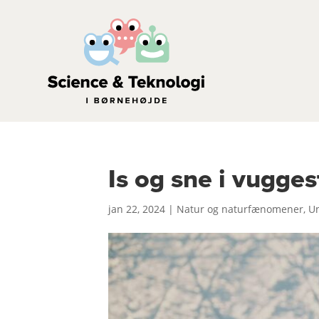
Is og sne i vugge
jan 22, 2024
|
Natur og naturfænomener
,
Un