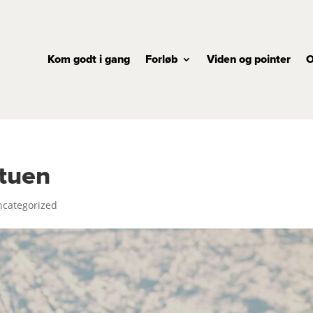
Kom godt i gang
Forløb
Viden og pointer
O
stuen
categorized